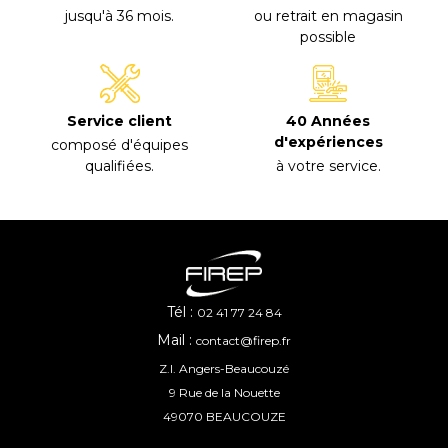
jusqu'à 36 mois
.
ou retrait en magasin
possible
40 Années
Service client
d'expériences
composé d'équipes
à votre service
.
qualifiées
.
Tél :
02 41 77 24 84
Mail :
contact@firep.fr
Z.I. Angers-Beaucouzé
9 Rue de la Nouette
49070 BEAUCOUZE