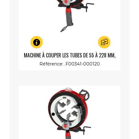
Aperçu rapide
MACHINE À COUPER LES TUBES DE 55 À 228 MM,
MOTEUR LENT 230V 1200W
Référence: .F00341-000120