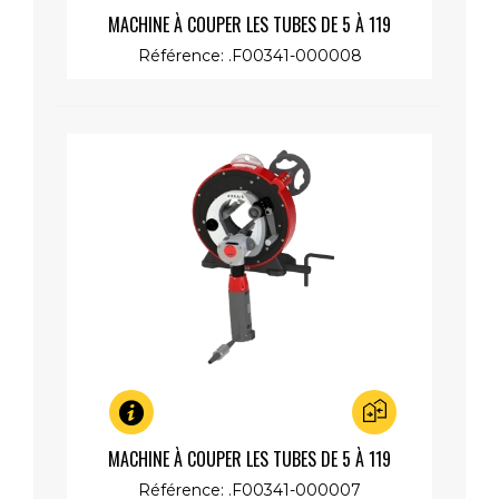
Aperçu rapide
MACHINE À COUPER LES TUBES DE 5 À 119
MM,MOTEUR RAPIDE 230V 1200W
Référence: .F00341-000008
Aperçu rapide
MACHINE À COUPER LES TUBES DE 5 À 119
MM,MOTEUR LENT 230V 1200W
Référence: .F00341-000007