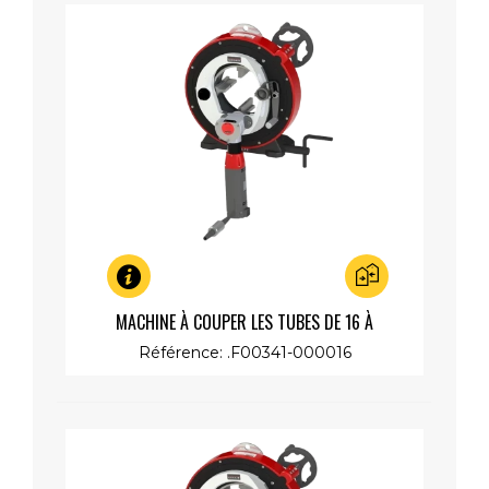
Aperçu rapide
MACHINE À COUPER LES TUBES DE 16 À
173MM,MOTEUR LENT 230V 1200W
Référence: .F00341-000016