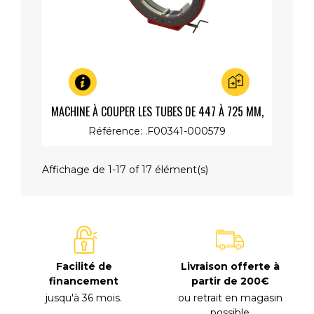
Aperçu rapide
MACHINE À COUPER LES TUBES DE 447 À 725 MM,
MOTEUR RAPIDE 230V 1200W
Référence: .F00341-000579
Affichage de 1-17 of 17 élément(s)
Facilité de
Livraison offerte à
financement
partir de 200€
jusqu'à 36 mois
.
ou retrait en magasin
possible