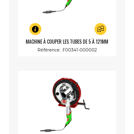
Aperçu rapide
MACHINE À COUPER LES TUBES DE 5 À 121MM
(EP.5MM MAX) 1300W, 230V
Référence: .F00341-000002