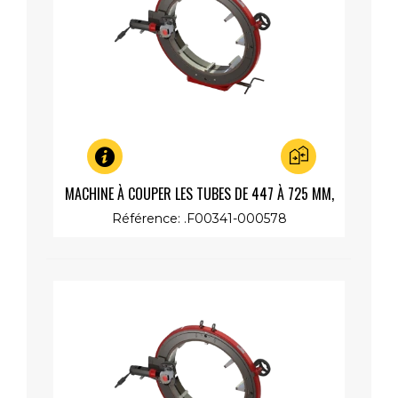
Aperçu rapide
MACHINE À COUPER LES TUBES DE 447 À 725 MM,
MOTEUR LENT 230V 1200W
Référence: .F00341-000578