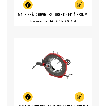
Aperçu rapide
MACHINE À COUPER LES TUBES DE 141 À 328MM,
MOTEUR LENT 230V 1200W
Référence: .F00341-000318
Aperçu rapide