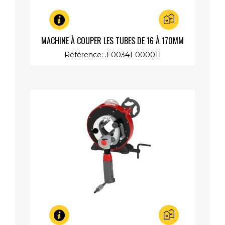
Aperçu rapide
MACHINE À COUPER LES TUBES DE 16 À 170MM
(EP.5MM MAX) 1300W,230V
Référence: .F00341-000011