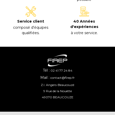
40 Années
Service client
d'expériences
composé d'équipes
à votre service
.
qualifiées
.
Tél :
02 41 77 24 84
Mail :
contact@firep.fr
Z.I. Angers-Beaucouzé
9 Rue de la Nouette
49070 BEAUCOUZE