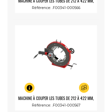
MACHINE À COUPER LES TUBES DE 212 À 422 MM,
MOTEUR LENT 230V 1200W
Référence: .F00341-000566
Aperçu rapide
MACHINE À COUPER LES TUBES DE 212 À 422 MM,
MOTEUR RAPIDE 230V 1200W
Référence: .F00341-000567