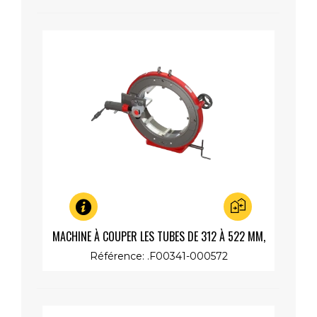
Aperçu rapide
MACHINE À COUPER LES TUBES DE 312 À 522 MM,
MOTEUR LENT 230V 1200W
Référence: .F00341-000572