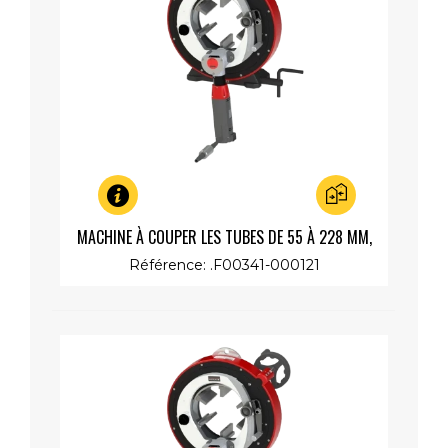
Aperçu rapide
MACHINE À COUPER LES TUBES DE 55 À 228 MM,
MOTEUR RAPIDE 230V 1200W
Référence: .F00341-000121