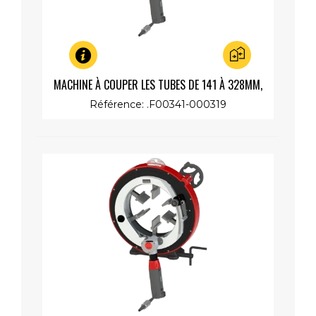
Aperçu rapide
MACHINE À COUPER LES TUBES DE 141 À 328MM,
MOTEUR RAPIDE 230V 1200W
Référence: .F00341-000319