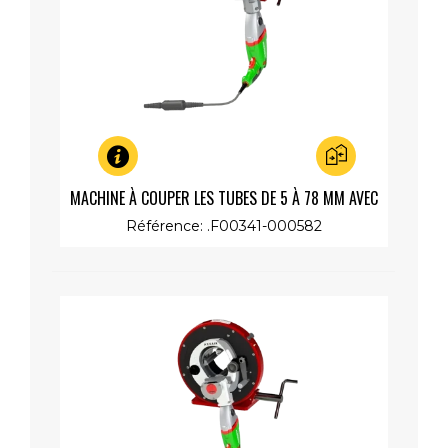
Aperçu rapide
MACHINE À COUPER LES TUBES DE 5 À 78 MM AVEC
METABO 1300W ÉLEC. 230V
Référence: .F00341-000582