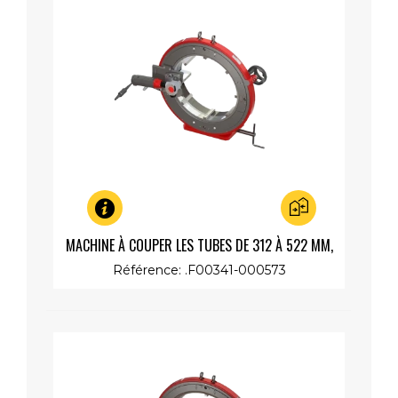
Aperçu rapide
MACHINE À COUPER LES TUBES DE 312 À 522 MM,
MOTEUR RAPIDE 230V 1200W
Référence: .F00341-000573