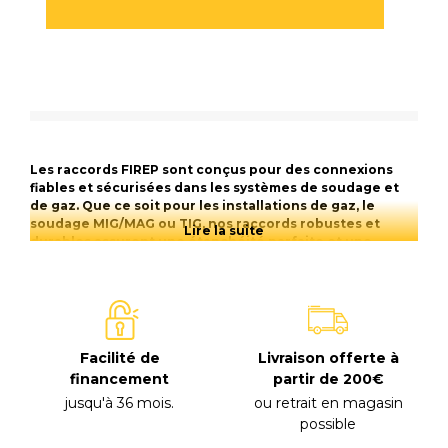
Les raccords FIREP sont conçus pour des connexions
fiables et sécurisées dans les systèmes de soudage et
de gaz. Que ce soit pour les installations de gaz, le
soudage MIG/MAG ou TIG, nos raccords robustes et
Lire la suite
durables assurent une étanchéité parfaite et une
longévité accrue. Optimisez vos installations avec des
produits de qualité professionnelle.
Facilité de
Livraison offerte à
financement
partir de 200€
jusqu'à 36 mois
.
ou retrait en magasin
possible