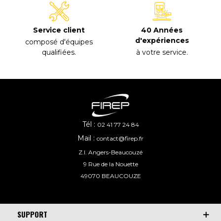
40 Années
Service client
d'expériences
composé d'équipes
à votre service
.
qualifiées
.
Tél :
02 41 77 24 84
Mail :
contact@firep.fr
Z.I. Angers-Beaucouzé
9 Rue de la Nouette
49070 BEAUCOUZE
SUPPORT