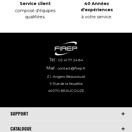
40 Années
Service client
d'expériences
composé d'équipes
à votre service
.
qualifiées
.
Tél :
02 41 77 24 84
Mail :
contact@firep.fr
Z.I. Angers-Beaucouzé
9 Rue de la Nouette
49070 BEAUCOUZE
SUPPORT
CATALOGUE