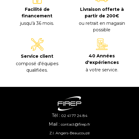
Facilité de
Livraison offerte à
financement
partir de 200€
jusqu'à 36 mois
.
ou retrait en magasin
possible
40 Années
Service client
d'expériences
composé d'équipes
à votre service
.
qualifiées
.
Tél :
02 41 77 24 84
Mail :
contact@firep.fr
Z.I. Angers-Beaucouzé