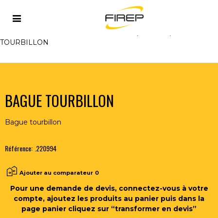
Accueil
>
PLASMA
>
TORCHES MANUELLES ET
ACCESSOIRES
>
TORCHE DURAMAX (65-85-105)
>
BAGUE
TOURBILLON
BAGUE TOURBILLON
Bague tourbillon
Référence:
.220994
Ajouter au comparateur
0
Pour une demande de devis, connectez-vous à votre
compte, ajoutez les produits au panier puis dans la
page panier cliquez sur “transformer en devis”