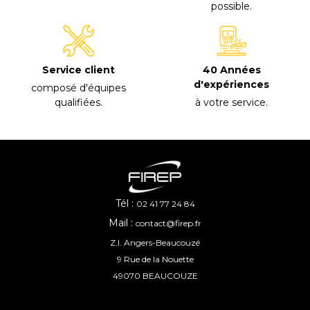
possible
.
40 Années
Service client
d'expériences
composé d'équipes
à votre service
.
qualifiées
.
Tél :
02 41 77 24 84
Mail :
contact@firep.fr
Z.I. Angers-Beaucouzé
9 Rue de la Nouette
49070 BEAUCOUZE