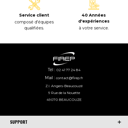
40 Années
Service client
d'expériences
composé d'équipes
à votre service
.
qualifiées
.
Tél :
02 41 77 24 84
Mail :
contact@firep.fr
Z.I. Angers-Beaucouzé
9 Rue de la Nouette
49070 BEAUCOUZE
SUPPORT