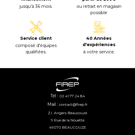
jusqu'à 36 mois
.
ou retrait en magasin
possible
40 Années
Service client
d'expériences
composé d'équipes
à votre service
.
qualifiées
.
Tél :
02 41 77 24 84
Mail :
contact@firep.fr
Z.I. Angers-Beaucouzé
9 Rue de la Nouette
49070 BEAUCOUZE