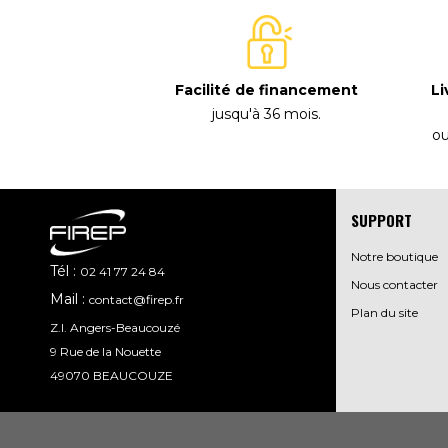
Facilité de financement
Li
jusqu'à 36 mois
.
ou
SUPPORT
Notre boutique
Tél :
02 41 77 24 84
Nous contacter
Mail :
contact@firep.fr
Plan du site
Z.I. Angers-Beaucouzé
9 Rue de la Nouette
49070 BEAUCOUZE