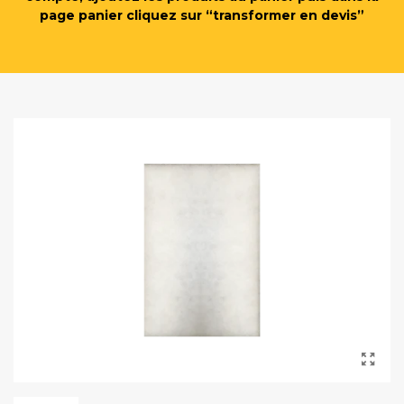
page panier cliquez sur “transformer en devis”