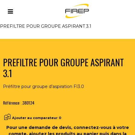
Accueil
>
ASPIRATION
>
MATERIEL HAUTE DEPRESSION
>
APPAREILS MOBILES HAUTE DEPRESSION
>
PREFILTRE POUR GROUPE ASPIRANT 3.1
PREFILTRE POUR GROUPE ASPIRANT
3.1
Préfiltre pour groupe d’aspiration FI3.0
Référence:
.380124
Ajouter au comparateur
0
Pour une demande de devis, connectez-vous à votre
compte, ajoutez les produits au panier puis dans la