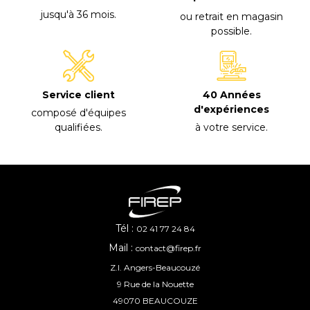
jusqu'à 36 mois
.
ou retrait en magasin
possible
.
40 Années
Service client
d'expériences
composé d'équipes
à votre service
.
qualifiées
.
Tél :
02 41 77 24 84
Mail :
contact@firep.fr
Z.I. Angers-Beaucouzé
9 Rue de la Nouette
49070 BEAUCOUZE