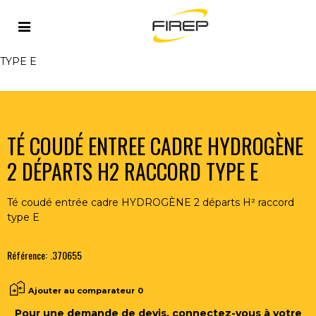
Accueil
>
FLAMME
>
ACCESSOIRES FLAMME
>
TÉ COUDÉ
ENTREE CADRE HYDROGÈNE 2 DÉPARTS H2 RACCORD
TYPE E
TÉ COUDÉ ENTREE CADRE HYDROGÈNE
2 DÉPARTS H2 RACCORD TYPE E
Té coudé entrée cadre HYDROGÈNE 2 départs H² raccord
type E
Référence:
.370655
Ajouter au comparateur
0
Pour une demande de devis, connectez-vous à votre