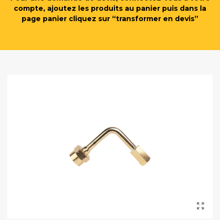
compte, ajoutez les produits au panier puis dans la
page panier cliquez sur “transformer en devis”