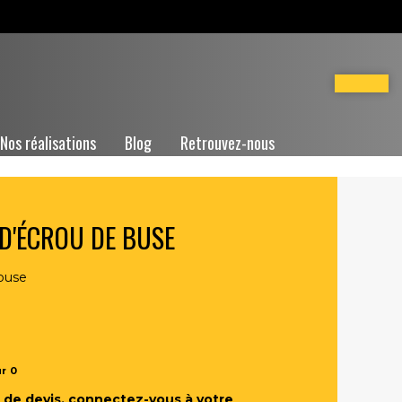
Nos réalisations
Blog
Retrouvez-nous
 D'ÉCROU DE BUSE
 buse
ur
0
de devis, connectez-vous à votre