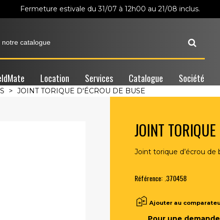
Fermeture estivale du 31/07 à 12h00 au 21/08 inclus.
ldMate
Location
Services
Catalogue
Société
S
>
JOINT TORIQUE D'ÉCROU DE BUSE
JOINT TORIQUE
Joint torique d’écrou de
Référence:
.370458
Ajouter au comparate
Pour une demande 