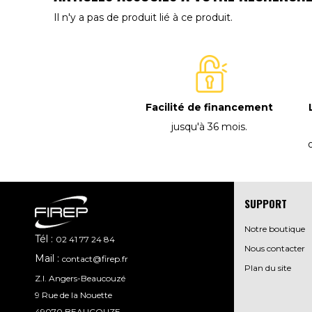
Il n'y a pas de produit lié à ce produit.
Facilité de financement
jusqu'à 36 mois
.
SUPPORT
Notre boutique
Tél :
02 41 77 24 84
Nous contacter
Mail :
contact@firep.fr
Plan du site
Z.I. Angers-Beaucouzé
9 Rue de la Nouette
49070 BEAUCOUZE