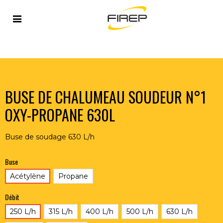
Accueil
>
FLAMME
>
CHALUMEAUX
>
SOUDEURS
>
BUSE DE CHALUMEAU SOUDEUR N°1 OXY-PROPANE 630L
BUSE DE CHALUMEAU SOUDEUR N°1
OXY-PROPANE 630L
Buse de soudage 630 L/h
Buse
Acétylène
Propane
Débit
250 L/h
315 L/h
400 L/h
500 L/h
630 L/h