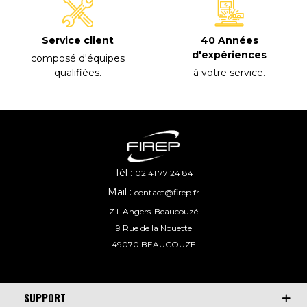
40 Années
Service client
d'expériences
composé d'équipes
à votre service
.
qualifiées
.
Tél :
02 41 77 24 84
Mail :
contact@firep.fr
Z.I. Angers-Beaucouzé
9 Rue de la Nouette
49070 BEAUCOUZE
SUPPORT