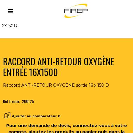
Accueil
>
FLAMME
>
RACCORDS
>
MONTAGE TUYAU -
CHALUMEAU
>
RACCORD ANTI-RETOUR OXYGÈNE ENTRÉE
16X150D
RACCORD ANTI-RETOUR OXYGÈNE
ENTRÉE 16X150D
Raccord ANTI-RETOUR OXYGÈNE sortie 16 x 150 D
Référence:
.200125
Ajouter au comparateur
0
Pour une demande de devis, connectez-vous à votre
compte, ajoutez les produits au panier puis dans la