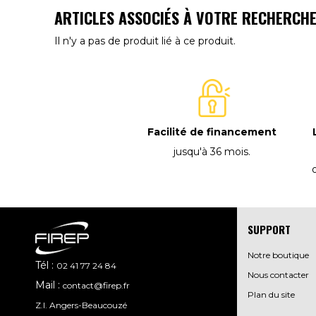
ARTICLES ASSOCIÉS À VOTRE RECHERCH
Il n'y a pas de produit lié à ce produit.
Facilité de financement
jusqu'à 36 mois
.
SUPPORT
Notre boutique
Tél :
02 41 77 24 84
Nous contacter
Mail :
contact@firep.fr
Plan du site
Z.I. Angers-Beaucouzé