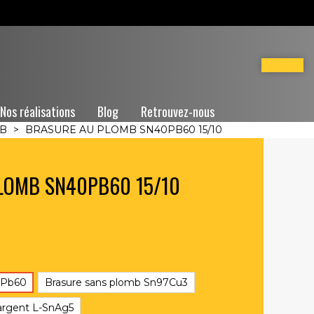
Nos réalisations
Blog
Retrouvez-nous
MB
>
BRASURE AU PLOMB SN40PB60 15/10
LOMB SN40PB60 15/10
0Pb60
Brasure sans plomb Sn97Cu3
'argent L-SnAg5