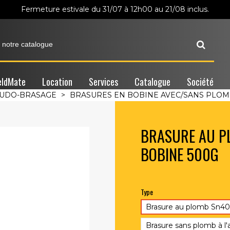
Fermeture estivale du 31/07 à 12h00 au 21/08 inclus.
ldMate
Location
Services
Catalogue
Société
OUDO-BRASAGE
>
BRASURES EN BOBINE AVEC/SANS PLO
BRASURE AU P
BOBINE 500G
Type
Brasure au plomb Sn4
Brasure sans plomb à l