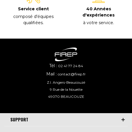
40 Années
Service client
d'expériences
composé d'équipes
à votre service
.
qualifiées
.
Tél :
02 41 77 24 84
Mail :
contact@firep.fr
Z.I. Angers-Beaucouzé
9 Rue de la Nouette
49070 BEAUCOUZE
SUPPORT