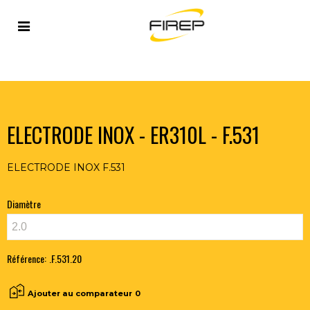
Accueil
>
METAUX D'APPORT
>
ELECTRODES
>
ACIER
INOXYDABLE
>
ELECTRODE INOX - ER310L - F.531
ELECTRODE INOX - ER310L - F.531
ELECTRODE INOX F.531
Diamètre
Référence:
.F.531.20
Ajouter au comparateur
0