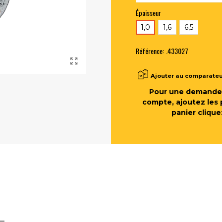
Épaisseur
1,0
1,6
6,5
Référence:
.433027
Ajouter au comparate
Pour une demande 
compte, ajoutez les 
panier clique