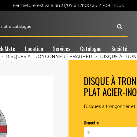
Fermeture estivale du 31/07 à 12h00 au 21/08 inclus.
ldMate
Location
Services
Catalogue
Société
>
DISQUES A TRONCONNER - EBARBER
>
DISQUE À TRONÇ
DISQUE À TRONÇ
PLAT ACIER-IN
Disques à tronçonner et 
Diamètre