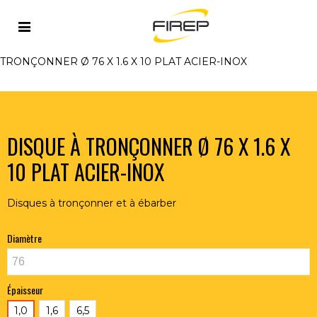
Accueil
>
OUTILLAGE DU SOUDEUR
>
ABRASIFS
>
DISQUES A TRONCONNER - EBARBER
>
DISQUE À
TRONÇONNER Ø 76 X 1.6 X 10 PLAT ACIER-INOX
DISQUE À TRONÇONNER Ø 76 X 1.6 X
10 PLAT ACIER-INOX
Disques à tronçonner et à ébarber
Diamètre
Épaisseur
1,0
1,6
6,5