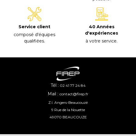
40 Années
Service client
d'expériences
composé d'équipes
à votre service
.
qualifiées
.
Tél :
02 41 77 24 84
Mail :
contact@firep.fr
Z.I. Angers-Beaucouzé
9 Rue de la Nouette
49070 BEAUCOUZE