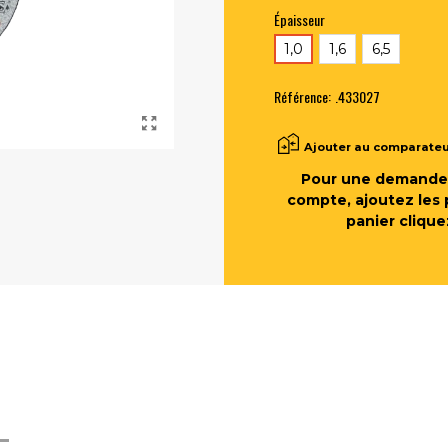
Épaisseur
1,0
1,6
6,5
Référence:
.433027
Ajouter au comparate
Pour une demande 
compte, ajoutez les 
panier clique