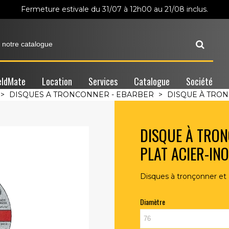
Fermeture estivale du 31/07 à 12h00 au 21/08 inclus.
ldMate
Location
Services
Catalogue
Société
>
DISQUES A TRONCONNER - EBARBER
>
DISQUE À TRONÇ
DISQUE À TRON
PLAT ACIER-IN
Disques à tronçonner et 
Diamètre