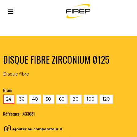
Accueil
>
OUTILLAGE DU SOUDEUR
>
ABRASIFS
>
DISQUES FIBRES
>
DISQUE FIBRE ZIRCONIUM Ø125
DISQUE FIBRE ZIRCONIUM Ø125
Disque fibre
Grain
24
36
40
50
60
80
100
120
Référence:
.433081
Ajouter au comparateur
0