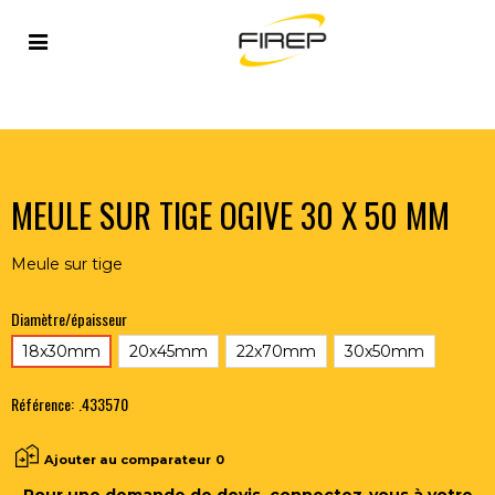
Accueil
>
OUTILLAGE DU SOUDEUR
>
ABRASIFS
>
MEULES SUR TIGE
>
MEULE SUR TIGE OGIVE 30 X 50 MM
MEULE SUR TIGE OGIVE 30 X 50 MM
Meule sur tige
Diamètre/épaisseur
18x30mm
20x45mm
22x70mm
30x50mm
Référence:
.433570
Ajouter au comparateur
0