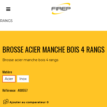
Accueil
>
OUTILLAGE DU SOUDEUR
>
ACCESSOIRES
>
BROSSES - MARTEAUX
>
BROSSE ACIER MANCHE BOIS 4
RANGS
BROSSE ACIER MANCHE BOIS 4 RANGS
Brosse acier manche bois 4 rangs
Matière
Acier
Inox
Référence:
.400557
Ajouter au comparateur
0