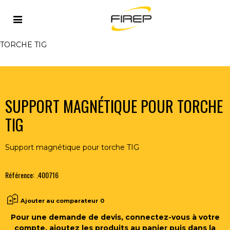
Accueil
>
OUTILLAGE DU SOUDEUR
>
ACCESSOIRES
>
BROSSES - MARTEAUX
>
SUPPORT MAGNÉTIQUE POUR
TORCHE TIG
SUPPORT MAGNÉTIQUE POUR TORCHE
TIG
Support magnétique pour torche TIG
Référence:
.400716
Ajouter au comparateur
0
Pour une demande de devis, connectez-vous à votre
compte, ajoutez les produits au panier puis dans la