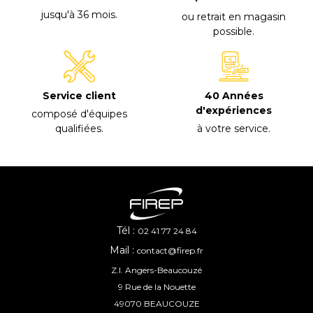
jusqu'à 36 mois
.
ou retrait en magasin
possible
.
40 Années
Service client
d'expériences
composé d'équipes
à votre service
.
qualifiées
.
Tél :
02 41 77 24 84
Mail :
contact@firep.fr
Z.I. Angers-Beaucouzé
9 Rue de la Nouette
49070 BEAUCOUZE