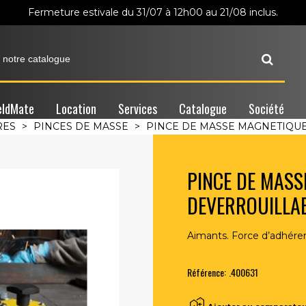
Fermeture estivale du 31/07 à 12h00 au 21/08 inclus.
ldMate
Location
Services
Catalogue
Société
RES
>
PINCES DE MASSE
>
PINCE DE MASSE MAGNETIQU
PINCE DE MAS
DEVERROUILLAB
Aimants. Force d’adhéren
Référence:
.400631