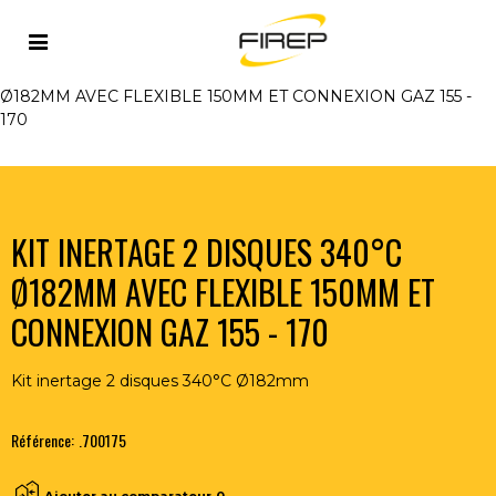
Accueil
>
OUTILLAGE DU SOUDEUR
>
INERTAGE
>
INERTAGE MODULAIRE
>
KIT INERTAGE 2 DISQUES 340°C
Ø182MM AVEC FLEXIBLE 150MM ET CONNEXION GAZ 155 -
170
KIT INERTAGE 2 DISQUES 340°C
Ø182MM AVEC FLEXIBLE 150MM ET
CONNEXION GAZ 155 - 170
Kit inertage 2 disques 340°C Ø182mm
Référence:
.700175
Ajouter au comparateur
0