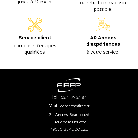
jusqu'à 36 mois
.
ou retrait en magasin
possible
.
40 Années
Service client
d'expériences
composé d'équipes
à votre service
.
qualifiées
.
Tél :
02 41 77 24 84
Mail :
contact@firep.fr
Z.I. Angers-Beaucouzé
9 Rue de la Nouette
49070 BEAUCOUZE