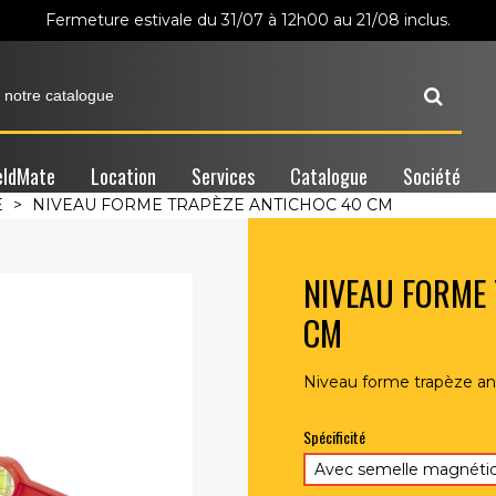
Fermeture estivale du 31/07 à 12h00 au 21/08 inclus.
ldMate
Location
Services
Catalogue
Société
E
>
NIVEAU FORME TRAPÈZE ANTICHOC 40 CM
NIVEAU FORME 
CM
Niveau forme trapèze an
Spécificité
Avec semelle magnéti