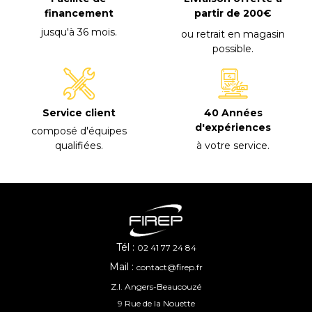
financement
partir de 200€
jusqu'à 36 mois
.
ou retrait en magasin
possible
.
40 Années
Service client
d'expériences
composé d'équipes
à votre service
.
qualifiées
.
Tél :
02 41 77 24 84
Mail :
contact@firep.fr
Z.I. Angers-Beaucouzé
9 Rue de la Nouette