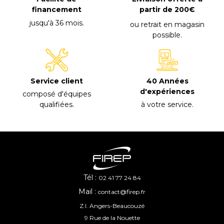
financement
partir de 200€
jusqu'à 36 mois
.
ou retrait en magasin
possible
.
40 Années
Service client
d'expériences
composé d'équipes
à votre service
.
qualifiées
.
Tél :
02 41 77 24 84
Mail :
contact@firep.fr
Z.I. Angers-Beaucouzé
9 Rue de la Nouette