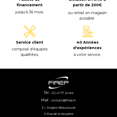
financement
partir de 200€
jusqu'à 36 mois
.
ou retrait en magasin
possible
.
40 Années
Service client
d'expériences
composé d'équipes
à votre service
.
qualifiées
.
Tél :
02 41 77 24 84
Mail :
contact@firep.fr
Z.I. Angers-Beaucouzé
9 Rue de la Nouette