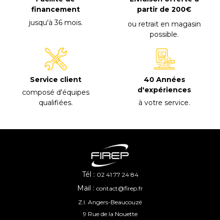
financement
partir de 200€
jusqu'à 36 mois
.
ou retrait en magasin
possible
.
40 Années
Service client
d'expériences
composé d'équipes
à votre service
.
qualifiées
.
Tél :
02 41 77 24 84
Mail :
contact@firep.fr
Z.I. Angers-Beaucouzé
9 Rue de la Nouette