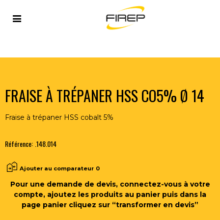
Accueil
>
OUTILLAGE DU SOUDEUR
>
OUTILS COUPANTS
>
FRAISES
>
FRAISE À TRÉPANER HSS CO5% Ø 14
FRAISE À TRÉPANER HSS CO5% Ø 14
Fraise à trépaner HSS cobalt 5%
Référence:
.148.014
Ajouter au comparateur
0
Pour une demande de devis, connectez-vous à votre
compte, ajoutez les produits au panier puis dans la
page panier cliquez sur “transformer en devis”