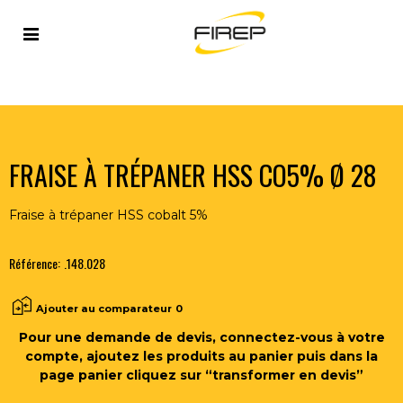
Accueil
>
OUTILLAGE DU SOUDEUR
>
OUTILS COUPANTS
>
FRAISES
>
FRAISE À TRÉPANER HSS CO5% Ø 28
FRAISE À TRÉPANER HSS CO5% Ø 28
Fraise à trépaner HSS cobalt 5%
Référence:
.148.028
Ajouter au comparateur
0
Pour une demande de devis, connectez-vous à votre
compte, ajoutez les produits au panier puis dans la
page panier cliquez sur “transformer en devis”