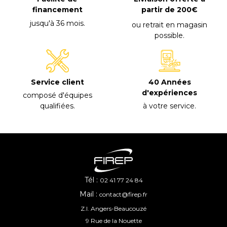
financement
partir de 200€
jusqu'à 36 mois
.
ou retrait en magasin
possible
.
40 Années
Service client
d'expériences
composé d'équipes
à votre service
.
qualifiées
.
Tél :
02 41 77 24 84
Mail :
contact@firep.fr
Z.I. Angers-Beaucouzé
9 Rue de la Nouette