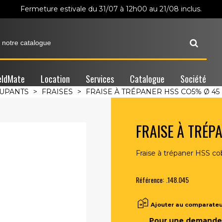
Fermeture estivale du 31/07 à 12h00 au 21/08 inclus.
ldMate
Location
Services
Catalogue
Société
OUPANTS
>
FRAISES
>
FRAISE À TRÉPANER HSS CO5% Ø 45
FRAISE À TRÉP
Fraise à trépaner HSS co
Référence:
.148.045
Ajouter au comparate
Pour une demande 