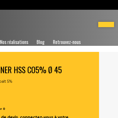
Nos réalisations
Blog
Retrouvez-nous
ANER HSS CO5% Ø 45
balt 5%
ur
0
de devis, connectez-vous à votre