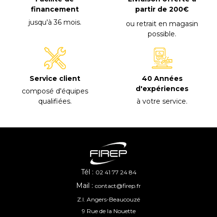
financement
partir de 200€
jusqu'à 36 mois
.
ou retrait en magasin
possible
.
40 Années
Service client
d'expériences
composé d'équipes
à votre service
.
qualifiées
.
Tél :
02 41 77 24 84
Mail :
contact@firep.fr
Z.I. Angers-Beaucouzé
9 Rue de la Nouette