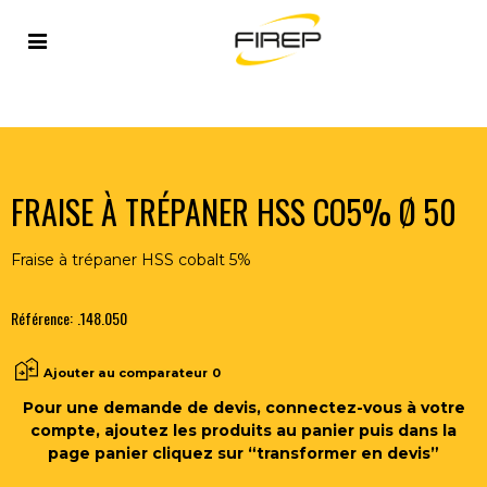
Accueil
>
OUTILLAGE DU SOUDEUR
>
OUTILS COUPANTS
>
FRAISES
>
FRAISE À TRÉPANER HSS CO5% Ø 50
FRAISE À TRÉPANER HSS CO5% Ø 50
Fraise à trépaner HSS cobalt 5%
Référence:
.148.050
Ajouter au comparateur
0
Pour une demande de devis, connectez-vous à votre
compte, ajoutez les produits au panier puis dans la
page panier cliquez sur “transformer en devis”