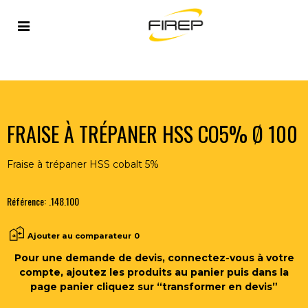
Accueil
>
OUTILLAGE DU SOUDEUR
>
OUTILS COUPANTS
>
FRAISES
>
FRAISE À TRÉPANER HSS CO5% Ø 100
FRAISE À TRÉPANER HSS CO5% Ø 100
Fraise à trépaner HSS cobalt 5%
Référence:
.148.100
Ajouter au comparateur
0
Pour une demande de devis, connectez-vous à votre
compte, ajoutez les produits au panier puis dans la
page panier cliquez sur “transformer en devis”