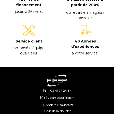
financement
partir de 200€
jusqu'à 36 mois
.
ou retrait en magasin
possible
.
40 Années
Service client
d'expériences
composé d'équipes
à votre service
.
qualifiées
.
Tél :
02 41 77 24 84
Mail :
contact@firep.fr
Z.I. Angers-Beaucouzé
9 Rue de la Nouette