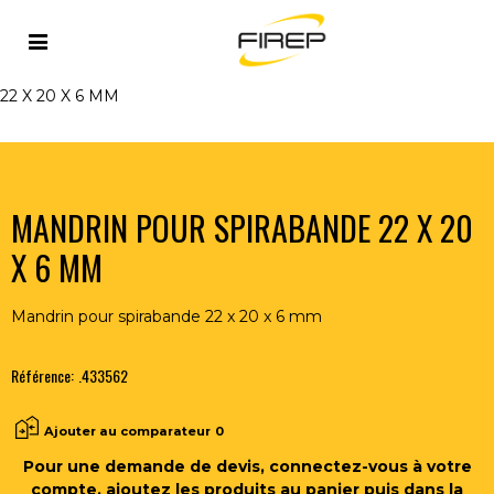
Accueil
>
OUTILLAGE DU SOUDEUR
>
PERCAGE-SERRAGE
>
ARBRES - MANDRINS
>
MANDRIN POUR SPIRABANDE
22 X 20 X 6 MM
MANDRIN POUR SPIRABANDE 22 X 20
X 6 MM
Mandrin pour spirabande 22 x 20 x 6 mm
Référence:
.433562
Ajouter au comparateur
0
Pour une demande de devis, connectez-vous à votre
compte, ajoutez les produits au panier puis dans la