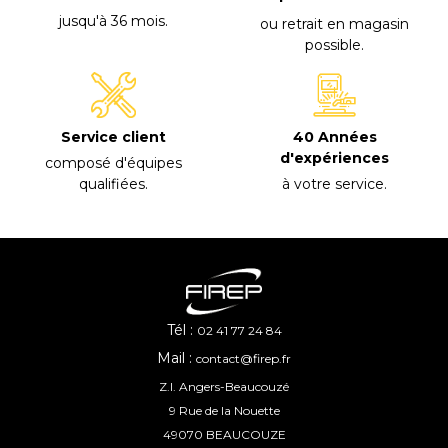
jusqu'à 36 mois
.
ou retrait en magasin
possible
.
40 Années
Service client
d'expériences
composé d'équipes
à votre service
.
qualifiées
.
Tél :
02 41 77 24 84
Mail :
contact@firep.fr
Z.I. Angers-Beaucouzé
9 Rue de la Nouette
49070 BEAUCOUZE