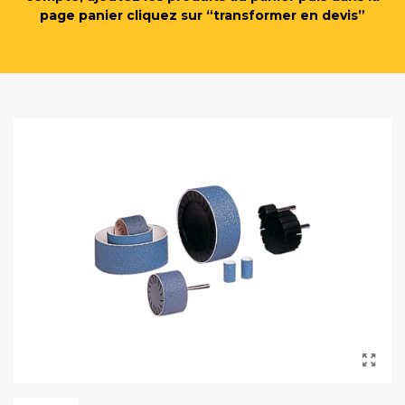
page panier cliquez sur “transformer en devis”