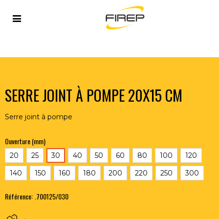
Accueil
>
OUTILLAGE DU SOUDEUR
>
PERCAGE-SERRAGE
>
SERRES-JOINTS
>
SERRE JOINT À POMPE 20X15 CM
SERRE JOINT À POMPE 20X15 CM
Serre joint à pompe
Ouverture (mm)
20
25
30
40
50
60
80
100
120
140
150
160
180
200
220
250
300
Référence:
.700125/030