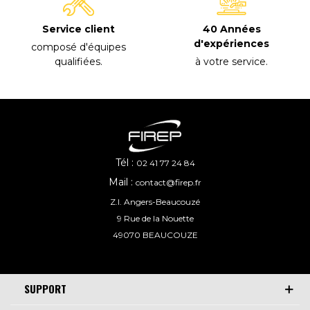
40 Années
Service client
d'expériences
composé d'équipes
à votre service
.
qualifiées
.
Tél :
02 41 77 24 84
Mail :
contact@firep.fr
Z.I. Angers-Beaucouzé
9 Rue de la Nouette
49070 BEAUCOUZE
SUPPORT