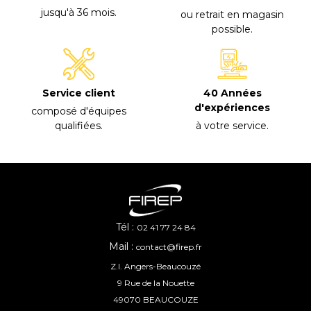
jusqu'à 36 mois
.
ou retrait en magasin
possible
.
40 Années
Service client
d'expériences
composé d'équipes
à votre service
.
qualifiées
.
Tél :
02 41 77 24 84
Mail :
contact@firep.fr
Z.I. Angers-Beaucouzé
9 Rue de la Nouette
49070 BEAUCOUZE