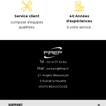
40 Années
Service client
d'expériences
composé d'équipes
à votre service
.
qualifiées
.
Tél :
02 41 77 24 84
Mail :
contact@firep.fr
Z.I. Angers-Beaucouzé
9 Rue de la Nouette
49070 BEAUCOUZE
SUPPORT