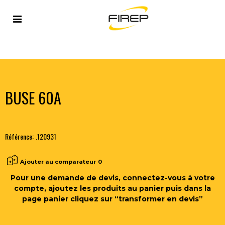
Accueil
>
PLASMA
>
TORCHES MANUELLES ET
ACCESSOIRES
>
BUSE 60A
BUSE 60A
Référence:
.120931
Ajouter au comparateur
0
Pour une demande de devis, connectez-vous à votre
compte, ajoutez les produits au panier puis dans la
page panier cliquez sur “transformer en devis”