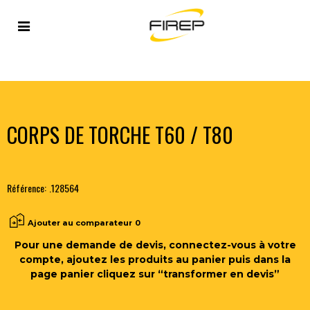
Accueil
>
PLASMA
>
TORCHES MANUELLES ET
ACCESSOIRES
>
CORPS DE TORCHE T60 / T80
CORPS DE TORCHE T60 / T80
Référence:
.128564
Ajouter au comparateur
0
Pour une demande de devis, connectez-vous à votre
compte, ajoutez les produits au panier puis dans la
page panier cliquez sur “transformer en devis”