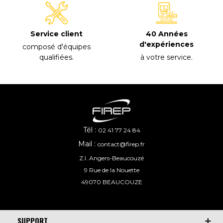
40 Années
Service client
d'expériences
composé d'équipes
à votre service
.
qualifiées
.
Tél :
02 41 77 24 84
Mail :
contact@firep.fr
Z.I. Angers-Beaucouzé
9 Rue de la Nouette
49070 BEAUCOUZE
SUPPORT