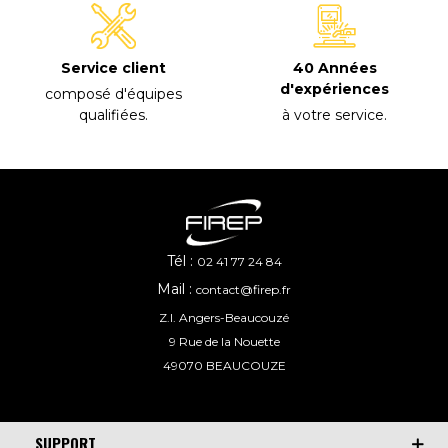
40 Années
Service client
d'expériences
composé d'équipes
à votre service
.
qualifiées
.
Tél :
02 41 77 24 84
Mail :
contact@firep.fr
Z.I. Angers-Beaucouzé
9 Rue de la Nouette
49070 BEAUCOUZE
SUPPORT