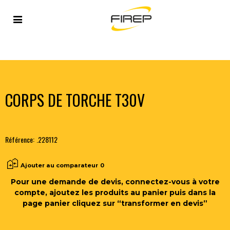
Accueil
>
PLASMA
>
TORCHES MANUELLES ET
ACCESSOIRES
>
CORPS DE TORCHE T30V
CORPS DE TORCHE T30V
Référence:
.228112
Ajouter au comparateur
0
Pour une demande de devis, connectez-vous à votre
compte, ajoutez les produits au panier puis dans la
page panier cliquez sur “transformer en devis”