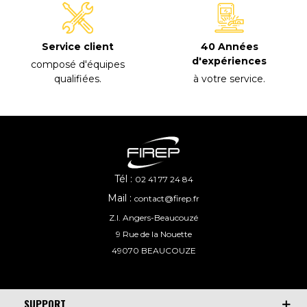
40 Années
Service client
d'expériences
composé d'équipes
à votre service
.
qualifiées
.
Tél :
02 41 77 24 84
Mail :
contact@firep.fr
Z.I. Angers-Beaucouzé
9 Rue de la Nouette
49070 BEAUCOUZE
SUPPORT