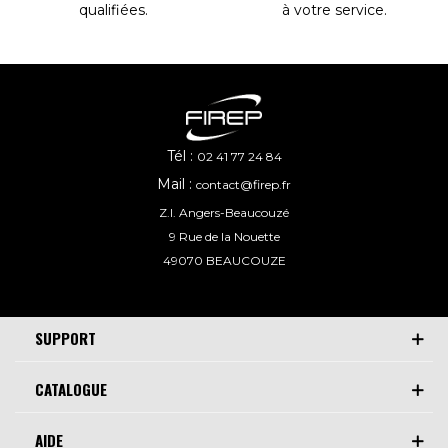
à votre service
.
qualifiées
.
Tél :
02 41 77 24 84
Mail :
contact@firep.fr
Z.I. Angers-Beaucouzé
9 Rue de la Nouette
49070 BEAUCOUZE
SUPPORT
CATALOGUE
AIDE