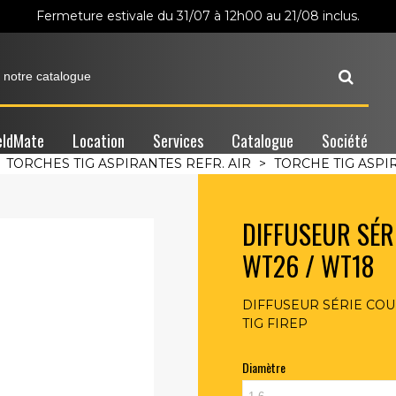
Fermeture estivale du 31/07 à 12h00 au 21/08 inclus.
ldMate
Location
Services
Catalogue
Société
TORCHES TIG ASPIRANTES REFR. AIR
>
TORCHE TIG ASPI
DIFFUSEUR SÉR
WT26 / WT18
DIFFUSEUR SÉRIE COUR
TIG FIREP
Diamètre