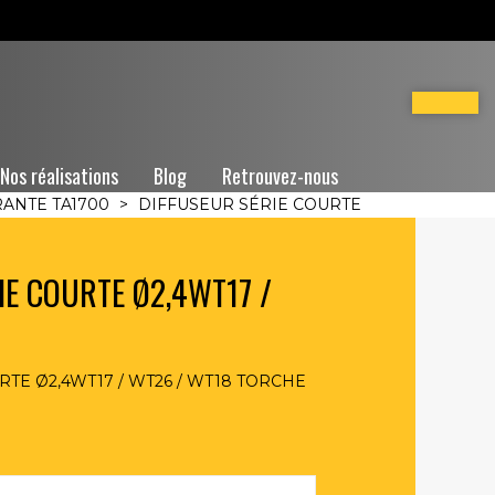
Nos réalisations
Blog
Retrouvez-nous
RANTE TA1700
>
DIFFUSEUR SÉRIE COURTE
IE COURTE Ø2,4WT17 /
TE Ø2,4WT17 / WT26 / WT18 TORCHE