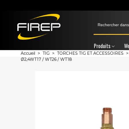
Produits
We
Accueil
>
TIG
>
TORCHES TIG ET ACCESSOIRES
>
Ø2,4WT17 / WT26 / WT18