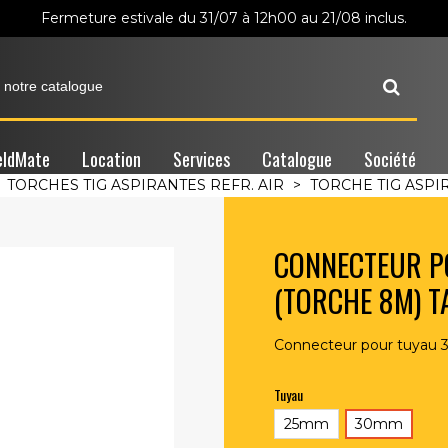
Fermeture estivale du 31/07 à 12h00 au 21/08 inclus.
ldMate
Location
Services
Catalogue
Société
TORCHES TIG ASPIRANTES REFR. AIR
>
TORCHE TIG ASPI
CONNECTEUR 
(TORCHE 8M) 
Connecteur pour tuyau
Tuyau
25mm
30mm