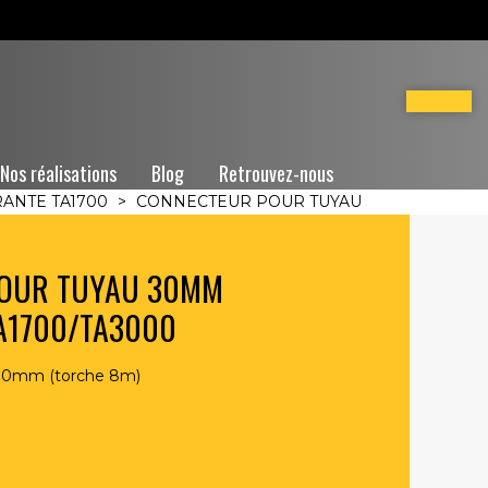
Nos réalisations
Blog
Retrouvez-nous
RANTE TA1700
>
CONNECTEUR POUR TUYAU
POUR TUYAU 30MM
TA1700/TA3000
 30mm (torche 8m)