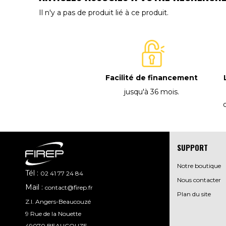
Il n'y a pas de produit lié à ce produit.
Facilité de financement
jusqu'à 36 mois
.
SUPPORT
Notre boutique
Tél :
02 41 77 24 84
Nous contacter
Mail :
contact@firep.fr
Plan du site
Z.I. Angers-Beaucouzé
9 Rue de la Nouette
49070 BEAUCOUZE