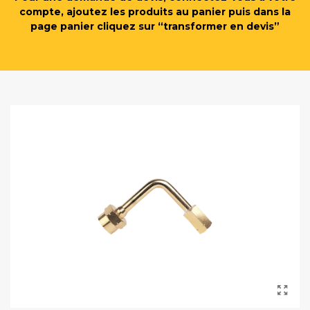
compte, ajoutez les produits au panier puis dans la
page panier cliquez sur “transformer en devis”