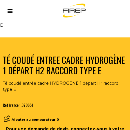
Accueil
>
FLAMME
>
ACCESSOIRES FLAMME
>
TÉ COUDÉ
ENTREE CADRE HYDROGÈNE 1 DÉPART H2 RACCORD TYPE
E
TÉ COUDÉ ENTREE CADRE HYDROGÈNE
1 DÉPART H2 RACCORD TYPE E
Té coudé entrée cadre HYDROGÈNE 1 départ H² raccord
type E
Référence:
.370651
Ajouter au comparateur
0
Pour une demande de devis, connectez-vous à votre