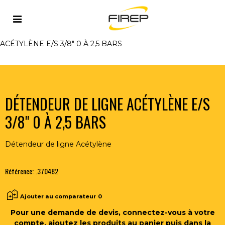
Accueil
>
FLAMME
>
CENTRALES DE DETETNTE DE GAZ
>
DETENDEURS DE LIGNE
>
DÉTENDEUR DE LIGNE
ACÉTYLÈNE E/S 3/8" 0 À 2,5 BARS
DÉTENDEUR DE LIGNE ACÉTYLÈNE E/S
3/8" 0 À 2,5 BARS
Détendeur de ligne Acétylène
Référence:
.370482
Ajouter au comparateur
0
Pour une demande de devis, connectez-vous à votre
compte, ajoutez les produits au panier puis dans la