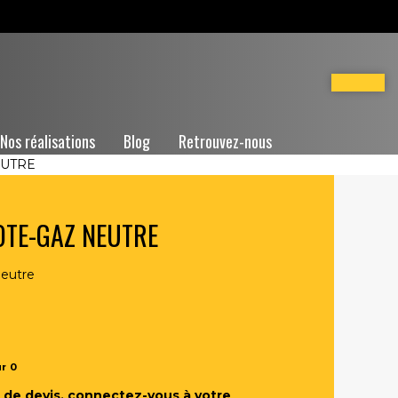
Nos réalisations
Blog
Retrouvez-nous
EUTRE
OTE-GAZ NEUTRE
neutre
ur
0
de devis, connectez-vous à votre