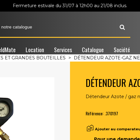
Fermeture estivale du 31/07 à 12h00 au 21/08 inclus.
ldMate
Location
Services
Catalogue
Société
 ET GRANDES BOUTEILLES
>
DÉTENDEUR AZOTE-GAZ N
DÉTENDEUR AZ
Détendeur Azote / gaz 
Référence:
.370197
Ajouter au comparate
Pour une demande 