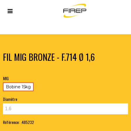
Accueil
>
METAUX D'APPORT
>
FIL MIG/MAG
>
FIL
PLEINS
>
FIL MIG BRONZE - F.714 Ø 1,6
FIL MIG BRONZE - F.714 Ø 1,6
MIG
Bobine 15kg
Diamètre
Référence:
.485232