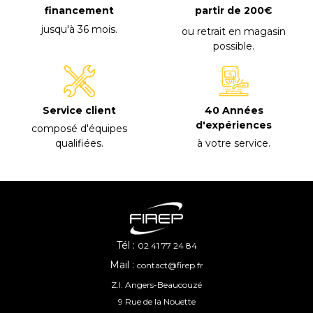
financement
partir de 200€
jusqu'à 36 mois
.
ou retrait en magasin
possible
.
40 Années
Service client
d'expériences
composé d'équipes
à votre service
.
qualifiées
.
Tél :
02 41 77 24 84
Mail :
contact@firep.fr
Z.I. Angers-Beaucouzé
9 Rue de la Nouette