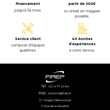
financement
partir de 200€
jusqu'à 36 mois
.
ou retrait en magasin
possible
.
40 Années
Service client
d'expériences
composé d'équipes
à votre service
.
qualifiées
.
Tél :
02 41 77 24 84
Mail :
contact@firep.fr
Z.I. Angers-Beaucouzé
9 Rue de la Nouette